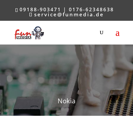
09188-903471 | 0176-62348638
service@funmedia.de
Nokia