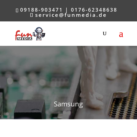
09188-903471 | 0176-62348638
service@funmedia.de
Samsung