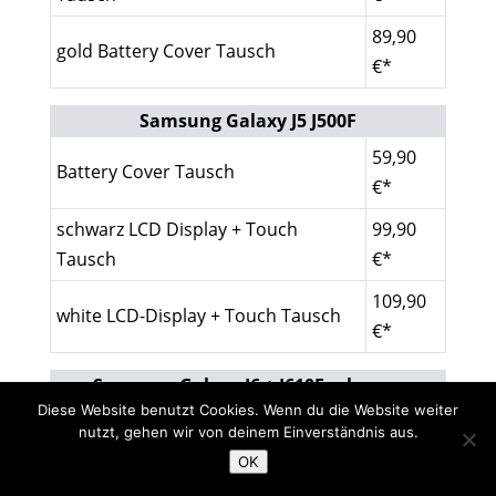
89,90
gold Battery Cover Tausch
€*
Samsung Galaxy J5 J500F
59,90
Battery Cover Tausch
€*
schwarz LCD Display + Touch
99,90
Tausch
€*
109,90
white LCD-Display + Touch Tausch
€*
Samsung Galaxy J6 + J610F schwarz
Diese Website benutzt Cookies. Wenn du die Website weiter
schwarz LCD Display + Touch
109,90
nutzt, gehen wir von deinem Einverständnis aus.
Tausch
€*
OK